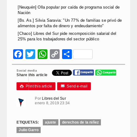
[Neuquén] Olla popular por caída de programa social de
Nación
[Bs. As.] Silvia Saravia: "Un 77% de familias se privó de
alimentos por falta de dinero y endeudamiento"
[Chaco] Libres del Sur pide recomposición salarial del
25% para los trabajadores del sector público
Facebook
Twitter
WhatsApp
Copy
Compartir
Link
Social media
Share this article
Print this article
Send e-mail

Por
Libres del Sur
enero 8, 2019 23:34
ETIQUETAS:
ajuste
derechos de la niñez
Julio Garro