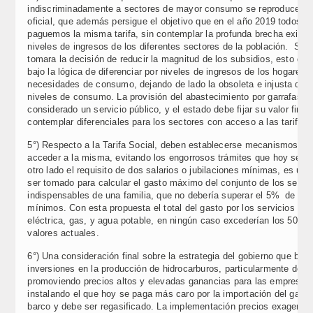
indiscriminadamente a sectores de mayor consumo se reproduce co
oficial, que además persigue el objetivo que en el año 2019 todos lo
paguemos la misma tarifa, sin contemplar la profunda brecha existen
niveles de ingresos de los diferentes sectores de la población. Si en
tomara la decisión de reducir la magnitud de los subsidios, esto de
bajo la lógica de diferenciar por niveles de ingresos de los hogares 
necesidades de consumo, dejando de lado la obsoleta e injusta disti
niveles de consumo. La provisión del abastecimiento por garrafas d
considerado un servicio público, y el estado debe fijar su valor final
contemplar diferenciales para los sectores con acceso a las tarifas 
5°) Respecto a la Tarifa Social, deben establecerse mecanismos au
acceder a la misma, evitando los engorrosos trámites que hoy se re
otro lado el requisito de dos salarios o jubilaciones mínimas, es un
ser tomado para calcular el gasto máximo del conjunto de los servic
indispensables de una familia, que no debería superar el 5% de los 
mínimos. Con esta propuesta el total del gasto por los servicios de 
eléctrica, gas, y agua potable, en ningún caso excederían los 500/6
valores actuales.
6°) Una consideración final sobre la estrategia del gobierno que bus
inversiones en la producción de hidrocarburos, particularmente de g
promoviendo precios altos y elevadas ganancias para las empresas
instalando el que hoy se paga más caro por la importación del gas q
barco y debe ser regasificado. La implementación precios exagerad