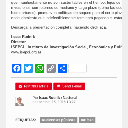
que manifiestamente no son sustentables en el tiempo, lejos de inc
inversiones con retornos de mediano y largo plazo (como las que se
hidrocarburos), promueven políticas de saqueo para el corto plazo, 
endeudamiento que indefectiblemente terminará pagando el estado.
Descargá la presentación completa, haciendo click
acá.
Isaac Rudnik
Director
ISEPCi | Instituto de Investigación Social, Económica y Políti
www.isepci.org.ar
Facebook
Twitter
WhatsApp
Copy
Compartir
Link
Print this article
Send e-mail

Por
Isaac Rudnik / Nacional
septiembre 16, 2016 13:27
ETIQUETAS:
audiencias públicas
tarifazo