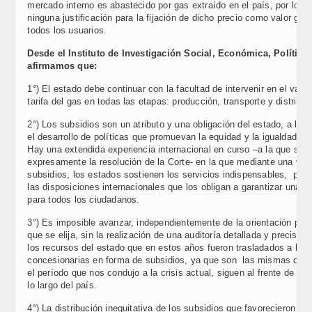
mercado interno es abastecido por gas extraído en el país, por lo q
ninguna justificación para la fijación de dicho precio como valor gen
todos los usuarios.
Desde el Instituto de Investigación Social, Económica, Polític
afirmamos que:
1°) El estado debe continuar con la facultad de intervenir en el valor 
tarifa del gas en todas las etapas: producción, transporte y distribuc
2°) Los subsidios son un atributo y una obligación del estado, a la h
el desarrollo de políticas que promuevan la equidad y la igualdad de
Hay una extendida experiencia internacional en curso –a la que se re
expresamente la resolución de la Corte- en la que mediante una vari
subsidios, los estados sostienen los servicios indispensables, para
las disposiciones internacionales que los obligan a garantizar una v
para todos los ciudadanos.
3°) Es imposible avanzar, independientemente de la orientación pol
que se elija, sin la realización de una auditoría detallada y precisa d
los recursos del estado que en estos años fueron trasladados a la
concesionarias en forma de subsidios, ya que son las mismas que t
el período que nos condujo a la crisis actual, siguen al frente de la
lo largo del país.
4°) La distribución inequitativa de los subsidios que favorecieron