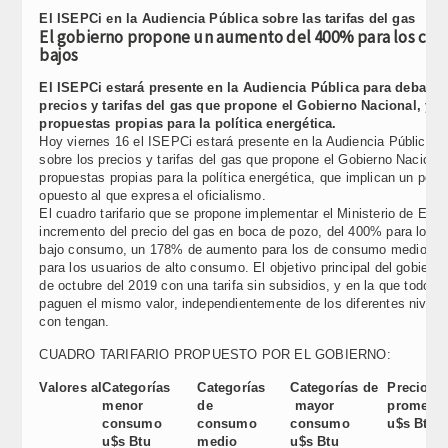
Link
El ISEPCi en la Audiencia Pública sobre las tarifas del gas
El gobierno propone un aumento del 400% para los co
bajos
El ISEPCi estará presente en la Audiencia Pública para debatir 
precios y tarifas del gas que propone el Gobierno Nacional, y a
propuestas propias para la política energética.
Hoy viernes 16 el ISEPCi estará presente en la Audiencia Pública pa
sobre los precios y tarifas del gas que propone el Gobierno Nacional
propuestas propias para la política energética, que implican un pen
opuesto al que expresa el oficialismo.
El cuadro tarifario que se propone implementar el Ministerio de Ener
incremento del precio del gas en boca de pozo, del 400% para los 
bajo consumo, un 178% de aumento para los de consumo medio, y
para los usuarios de alto consumo. El objetivo principal del gobierno 
de octubre del 2019 con una tarifa sin subsidios, y en la que todos l
paguen el mismo valor, independientemente de los diferentes nivele
con tengan.
CUADRO TARIFARIO PROPUESTO POR EL GOBIERNO:
Valores al
Categorías
Categorías
Categorías de
Precio
menor
de
mayor
promedi
consumo
consumo
consumo
u$s Btu
u$s Btu
medio
u$s Btu