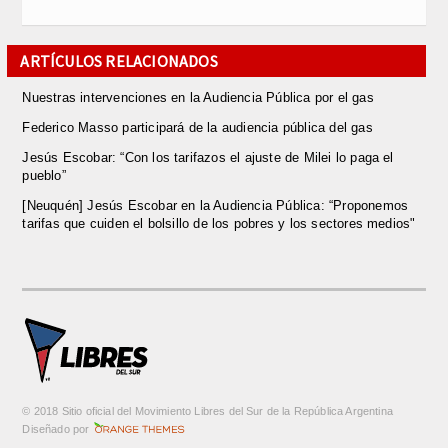
ARTÍCULOS RELACIONADOS
Nuestras intervenciones en la Audiencia Pública por el gas
Federico Masso participará de la audiencia pública del gas
Jesús Escobar: “Con los tarifazos el ajuste de Milei lo paga el
pueblo”
[Neuquén] Jesús Escobar en la Audiencia Pública: “Proponemos
tarifas que cuiden el bolsillo de los pobres y los sectores medios"
© 2018 Sitio oficial del Movimiento Libres del Sur de la República Argentina
m
Diseñado por