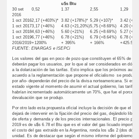
u$s Btu
30 set
0,52
1.37
2,55
1,29
2016
1 oct 2016
2,17 (+403%)*
3.82 (+178%)*
5,29 (+107)*
3.42 (+16
1 oct 2017
3,17 (+46%)
4.63 (+21,20%)
5,75 (+8.69%)
4.20 (+22
1 oct 2018
4,63 (+46%)
5.60 (+21%)
6.25 (+8.69%)
5.27 (+20
1 oct 2019
6,77 (+46%)
6.78 (+21%)
6.79 (+8.64%)
6.78 (+28
2016/2019
+1200%
+ 395%
+ 166%
+425.58 
FUENTE: ENARGAS e ISEPCi
Los valores del gas en poco de pozo que constituyen el 65% de la t
deberán pagar los usuarios, por lo que al ser considerados en dóla
a la dolarización de las tarifas. Esto implica que los próximos aum
acuerdo a la reglamentación que propone el oficialismo se producir
por año- dependerán del precio de la divisa norteamericana. Si este c
estado vigente al momento de asumir el actual gobierno, las tarifas
habrían incrementado automáticamente un 70%, que fue el porcentaj
devaluación que se produjo.
Por otro lado esta propuesta oficial incluye la decisión de que el es
dejará de intervenir en la fijación del precio del gas, dejándolo librado
de oferta y demanda y de los precios internacionales. El precio prev
2019 es de u$s 6.78 el Btu que es el valor del gas licuado importad
el costo del gas extraído en la Argentina, ronda los u$s 2 (dos dóla
unidad. Es de destacar que según el mismo informe del gobierno, e