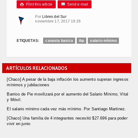
Print this article
Send e-mail

Por
Libres del Sur
noviembre 17, 2017 19:26
ETIQUETAS:
canasta basica
ibp
salario mínimo
ARTÍCULOS RELACIONADOS
[Chaco] A pesar de la baja inflación los aumento superan ingresos
mínimos y jubilaciones
Barrios de Pie movilizará por el aumento del Salario Mínimo, Vital
y Móvil.
El salario mínimo cada vez más mínimo. Por Santiago Martinez.
[Chaco] Una familia de 4 integrantes necesitó $27.696 para poder
vivir en junio