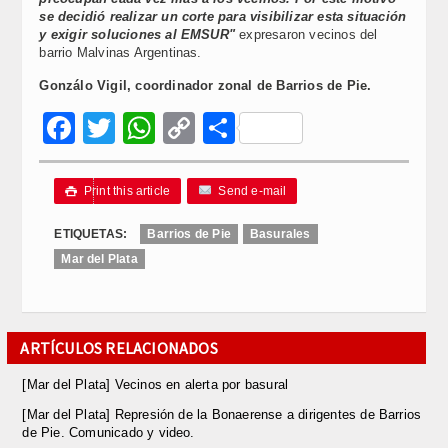
se decidió realizar un corte para visibilizar esta situación
y exigir soluciones al EMSUR"
expresaron vecinos del
barrio Malvinas Argentinas.
Gonzálo Vigil, coordinador zonal de Barrios de Pie.
Facebook
Twitter
WhatsApp
Copy
Compartir
Link
Print this article
Send e-mail

ETIQUETAS:
Barrios de Pie
Basurales
Mar del Plata
ARTÍCULOS RELACIONADOS
[Mar del Plata] Vecinos en alerta por basural
[Mar del Plata] Represión de la Bonaerense a dirigentes de Barrios
de Pie. Comunicado y video.