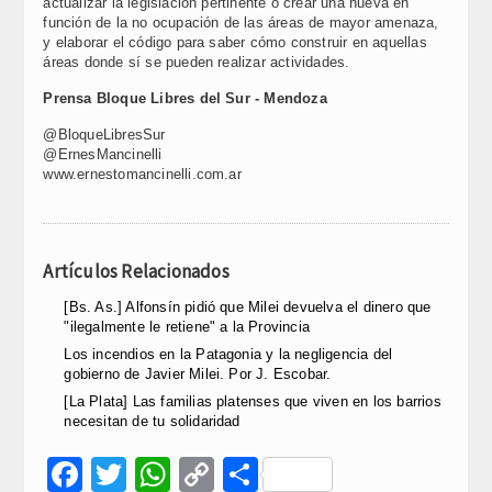
actualizar la legislación pertinente o crear una nueva en
función de la no ocupación de las áreas de mayor amenaza,
y elaborar el código para saber cómo construir en aquellas
áreas donde sí se pueden realizar actividades.
Prensa Bloque Libres del Sur - Mendoza
@BloqueLibresSur
@ErnesMancinelli
www.ernestomancinelli.com.ar
Artículos Relacionados
[Bs. As.] Alfonsín pidió que Milei devuelva el dinero que
"ilegalmente le retiene" a la Provincia
Los incendios en la Patagonia y la negligencia del
gobierno de Javier Milei. Por J. Escobar.
[La Plata] Las familias platenses que viven en los barrios
necesitan de tu solidaridad
Facebook
Twitter
WhatsApp
Copy
Compartir