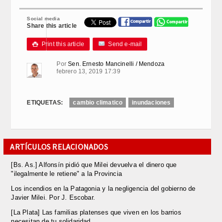
Link
Social media
Share this article
Print this article
Send e-mail

Por
Sen. Ernesto Mancinelli / Mendoza
febrero 13, 2019 17:39
ETIQUETAS:
cambio climatico
inundaciones
ARTÍCULOS RELACIONADOS
[Bs. As.] Alfonsín pidió que Milei devuelva el dinero que
"ilegalmente le retiene" a la Provincia
Los incendios en la Patagonia y la negligencia del gobierno de
Javier Milei. Por J. Escobar.
[La Plata] Las familias platenses que viven en los barrios
necesitan de tu solidaridad