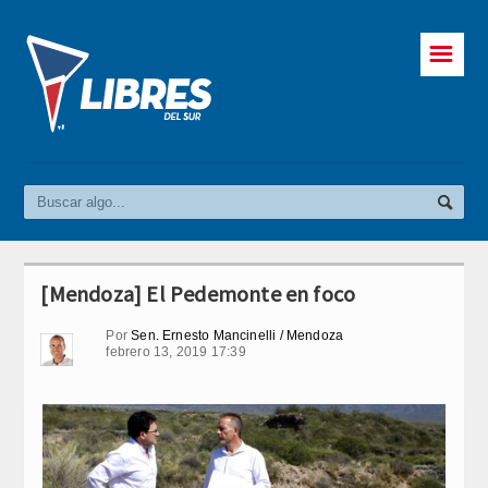
☰
[Mendoza] El Pedemonte en foco
Por
Sen. Ernesto Mancinelli / Mendoza
febrero 13, 2019 17:39