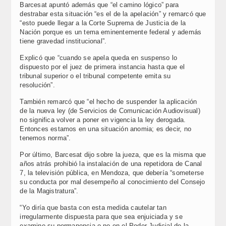
Barcesat apuntó además que “el camino lógico” para
destrabar esta situación “es el de la apelación” y remarcó que
“esto puede llegar a la Corte Suprema de Justicia de la
Nación porque es un tema eminentemente federal y además
tiene gravedad institucional”.
Explicó que “cuando se apela queda en suspenso lo
dispuesto por el juez de primera instancia hasta que el
tribunal superior o el tribunal competente emita su
resolución”.
También remarcó que “el hecho de suspender la aplicación
de la nueva ley (de Servicios de Comunicación Audiovisual)
no significa volver a poner en vigencia la ley derogada.
Entonces estamos en una situación anomia; es decir, no
tenemos norma”.
Por último, Barcesat dijo sobre la jueza, que es la misma que
años atrás prohibió la instalación de una repetidora de Canal
7, la televisión pública, en Mendoza, que debería “someterse
su conducta por mal desempeño al conocimiento del Consejo
de la Magistratura”.
“Yo diría que basta con esta medida cautelar tan
irregularmente dispuesta para que sea enjuiciada y se
examine su permanencia o no en el Poder Judicial de la