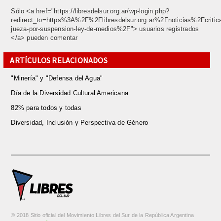
Sólo <a href="https://libresdelsur.org.ar/wp-login.php?
redirect_to=https%3A%2F%2Flibresdelsur.org.ar%2Fnoticias%2Fcritic
jueza-por-suspension-ley-de-medios%2F"> usuarios registrados
</a> pueden comentar
ARTÍCULOS RELACIONADOS
"Minería" y "Defensa del Agua"
Día de la Diversidad Cultural Americana
82% para todos y todas
Diversidad, Inclusión y Perspectiva de Género
© 2018 Sitio oficial del Movimiento Libres del Sur de la República Argentina