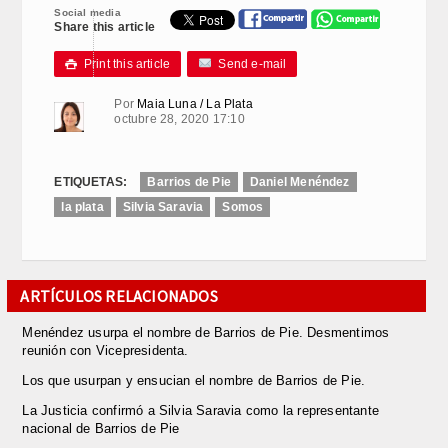
Social media
Share this article
Print this article
Send e-mail

Por
Maia Luna / La Plata
octubre 28, 2020 17:10
ETIQUETAS:
Barrios de Pie
Daniel Menéndez
la plata
Silvia Saravia
Somos
ARTÍCULOS RELACIONADOS
Menéndez usurpa el nombre de Barrios de Pie. Desmentimos
reunión con Vicepresidenta.
Los que usurpan y ensucian el nombre de Barrios de Pie.
La Justicia confirmó a Silvia Saravia como la representante
nacional de Barrios de Pie