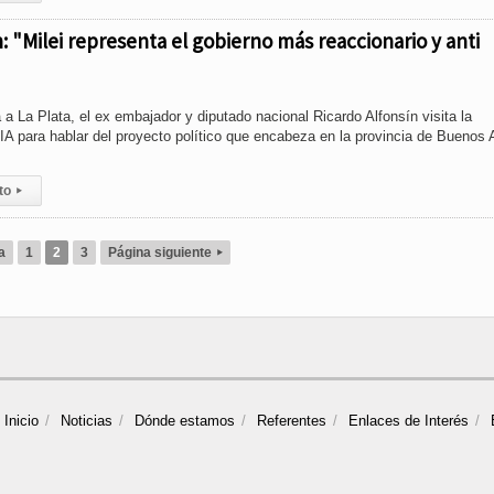
n: "Milei representa el gobierno más reaccionario y anti
 a La Plata, el ex embajador y diputado nacional Ricardo Alfonsín visita la
IA para hablar del proyecto político que encabeza en la provincia de Buenos A
to
▸
a
1
2
3
Página siguiente
▸
Inicio
Noticias
Dónde estamos
Referentes
Enlaces de Interés