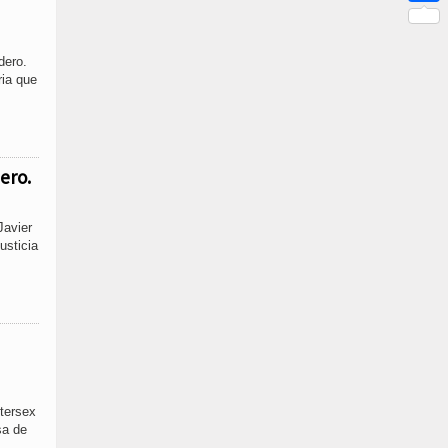
Link
Compar
dero.
ia que
ero.
Javier
usticia
ntersex
sa de