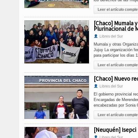
Leer el artículo comple
[Chaco] Mumala y 
Plurinacional de M
Libres del Sur
Mumala y otras Organizac
Jujuy La organización fe
para participar los días 
Leer el artículo comple
[Chaco] Nuevo rec
Libres del Sur
El gobierno provincial 
Encargadas de Merendero
encabezadas por Sonia Ca
Leer el artículo comple
[Neuquén] Isepci 
Libres del Sur