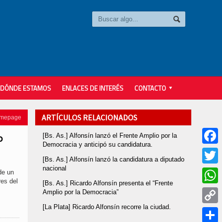
DÓNDE ESTAMOS
ENLACES DE INTERÉS
CONTACTO
ARTÍCULOS RELACIONADOS
omepage
[Bs. As.] Alfonsín lanzó el Frente Amplio por la
o
Democracia y anticipó su candidatura.
Faceb
[Bs. As.] Alfonsín lanzó la candidatura a diputado
nacional
Twitter
de un
res del
[Bs. As.] Ricardo Alfonsín presenta el “Frente
Whats
Amplio por la Democracia”
[La Plata] Ricardo Alfonsín recorre la ciudad.
Copy