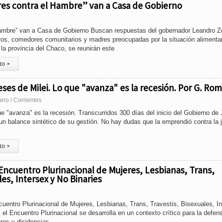
res contra el Hambre” van a Casa de Gobierno
ambre” van a Casa de Gobierno Buscan respuestas del gobernador Leandro Z
s, comedores comunitarios y madres preocupadas por la situación alimentar
 la provincia del Chaco, se reunirán este
to
▸
ses de Milei. Lo que "avanza" es la recesión. Por G. Rom
ero / Corrientes
e "avanza" es la recesión. Transcurridos 300 días del inicio del Gobierno de 
n balance sintético de su gestión. No hay dudas que la emprendió contra la j
to
▸
Encuentro Plurinacional de Mujeres, Lesbianas, Trans,
les, Intersex y No Binaries
ncuentro Plurinacional de Mujeres, Lesbianas, Trans, Travestis, Bisexuales, I
 el Encuentro Plurinacional se desarrolla en un contexto crítico para la defen
res y disidencias.