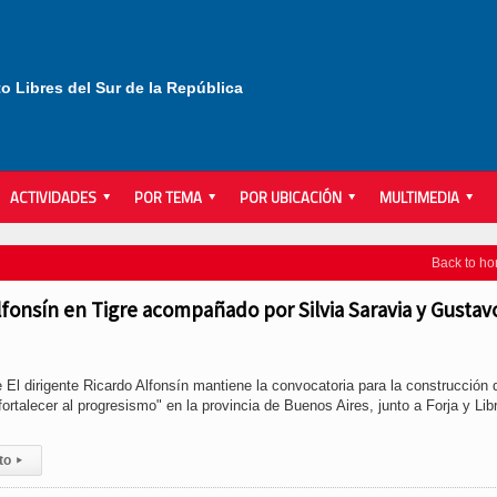
to Libres del Sur de la República
ACTIVIDADES
POR TEMA
POR UBICACIÓN
MULTIMEDIA
Back to h
Alfonsín en Tigre acompañado por Silvia Saravia y Gustav
e El dirigente Ricardo Alfonsín mantiene la convocatoria para la construcción 
fortalecer al progresismo" en la provincia de Buenos Aires, junto a Forja y Lib
to
▸