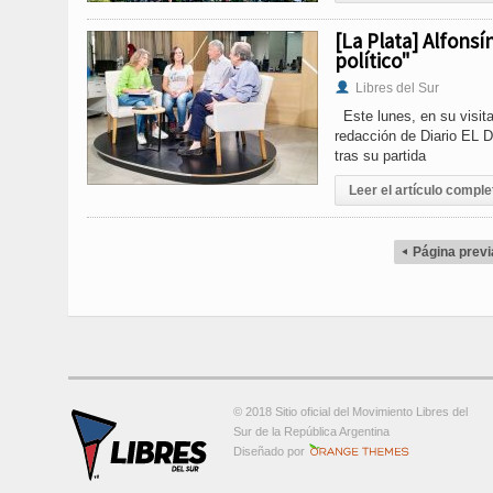
[La Plata] Alfonsí
político"
Libres del Sur
Este lunes, en su visita
redacción de Diario EL D
tras su partida
Leer el artículo comple
Página previ
◂
© 2018 Sitio oficial del Movimiento Libres del
Sur de la República Argentina
Orange-Themes.com
Diseñado por