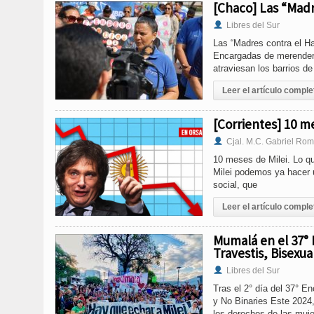
[Chaco] Las “Mad
Libres del Sur
Las “Madres contra el H
Encargadas de merendero
atraviesan los barrios de
Leer el artículo comple
[Corrientes] 10 me
Cjal. M.C. Gabriel Rom
10 meses de Milei. Lo qu
Milei podemos ya hacer u
social, que
Leer el artículo comple
Mumalá en el 37° 
Travestis, Bisexua
Libres del Sur
Tras el 2° día del 37° E
y No Binaries Este 2024,
los derechos de las muje