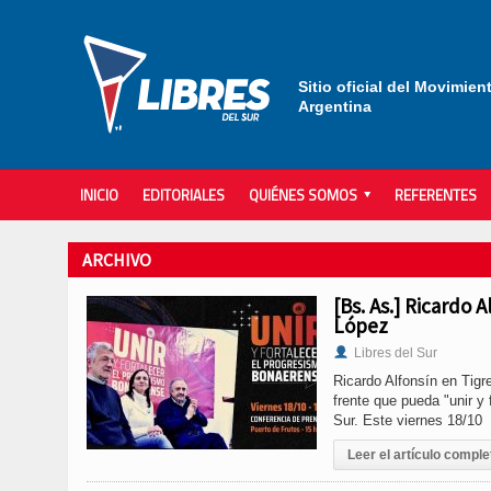
Sitio oficial del Movimien
Argentina
INICIO
EDITORIALES
QUIÉNES SOMOS
REFERENTES
ARCHIVO
[Bs. As.] Ricardo 
López
Libres del Sur
Ricardo Alfonsín en Tigr
frente que pueda "unir y 
Sur. Este viernes 18/10
Leer el artículo comple