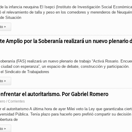
de la infancia neuquina El Isepci (Instituto de Investigación Social Económic
zó el relevamiento de talla y peso en los comedores y merenderos de Neuquén
 de Situación
to
▸
nte Amplio por la Soberanía realizará un nuevo plenario 
Soberanía (FAS) realizará un nuevo plenario de trabajo “Activá Rosario. Encue
 ciudad con esperanza”, un espacio de debate, construcción y participación.
el Sindicato de Trabajadores
to
▸
enfrentar el autoritarismo. Por Gabriel Romero
ero / Corrientes
r el autoritarismo A última hora de ayer Milei veto la Ley que garantizaba cier
versidad Pública. Tenía plazo para hacerlo pero prefirió compartir su decisión
bertura de
to
▸