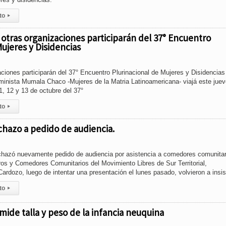
to
▸
otras organizaciones participarán del 37° Encuentro
ujeres y Disidencias
iones participarán del 37° Encuentro Plurinacional de Mujeres y Disidencias
minista Mumala Chaco -Mujeres de la Matria Latinoamericana- viajá este jue
11, 12 y 13 de octubre del 37°
to
▸
hazo a pedido de audiencia.
rechazó nuevamente pedido de audiencia por asistencia a comedores comunitar
s y Comedores Comunitarios del Movimiento Libres de Sur Territorial,
rdozo, luego de intentar una presentación el lunes pasado, volvieron a insist
to
▸
mide talla y peso de la infancia neuquina