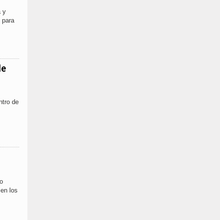
a y
 para
de
ntro de
to
 en los