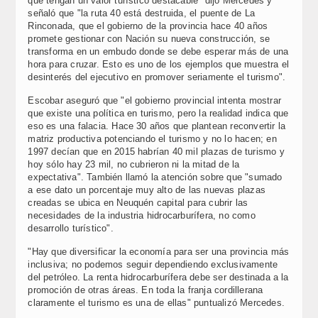
que tengan un valor turístico destacable" dijo Mercedes y
señaló que "la ruta 40 está destruida, el puente de La
Rinconada, que el gobierno de la provincia hace 40 años
promete gestionar con Nación su nueva construcción, se
transforma en un embudo donde se debe esperar más de una
hora para cruzar. Esto es uno de los ejemplos que muestra el
desinterés del ejecutivo en promover seriamente el turismo".
Escobar aseguró que "el gobierno provincial intenta mostrar
que existe una política en turismo, pero la realidad indica que
eso es una falacia. Hace 30 años que plantean reconvertir la
matriz productiva potenciando el turismo y no lo hacen; en
1997 decían que en 2015 habrían 40 mil plazas de turismo y
hoy sólo hay 23 mil, no cubrieron ni la mitad de la
expectativa". También llamó la atención sobre que "sumado
a ese dato un porcentaje muy alto de las nuevas plazas
creadas se ubica en Neuquén capital para cubrir las
necesidades de la industria hidrocarburífera, no como
desarrollo turístico".
"Hay que diversificar la economía para ser una provincia más
inclusiva; no podemos seguir dependiendo exclusivamente
del petróleo. La renta hidrocarburífera debe ser destinada a la
promoción de otras áreas. En toda la franja cordillerana
claramente el turismo es una de ellas" puntualizó Mercedes.