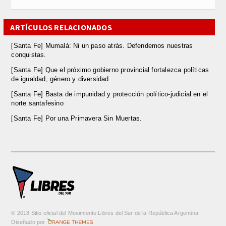
ARTÍCULOS RELACIONADOS
[Santa Fe] Mumalá: Ni un paso atrás. Defendemos nuestras
conquistas.
[Santa Fe] Que el próximo gobierno provincial fortalezca políticas
de igualdad, género y diversidad
[Santa Fe] Basta de impunidad y protección político-judicial en el
norte santafesino
[Santa Fe] Por una Primavera Sin Muertas.
© 2018 Sitio oficial del Movimiento Libres del Sur de la República Argentina
m
Diseñado por