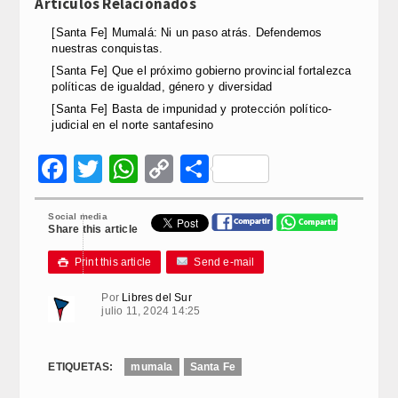
Artículos Relacionados
[Santa Fe] Mumalá: Ni un paso atrás. Defendemos
nuestras conquistas.
[Santa Fe] Que el próximo gobierno provincial fortalezca
políticas de igualdad, género y diversidad
[Santa Fe] Basta de impunidad y protección político-
judicial en el norte santafesino
Facebook
Twitter
WhatsApp
Copy
Compartir
Link
Social media
Share this article
Print this article
Send e-mail

Por
Libres del Sur
julio 11, 2024 14:25
ETIQUETAS:
mumala
Santa Fe