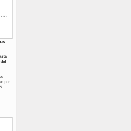
sus
asta
 del
se
se por
ó