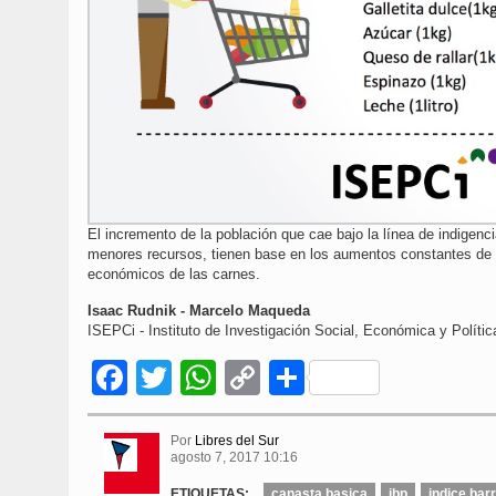
El incremento de la población que cae bajo la línea de indigenc
menores recursos, tienen base en los aumentos constantes de a
económicos de las carnes.
​Isaac Rudnik - Marcelo Maqueda​
ISEPCi - Instituto de Investigación Social, Económica y Políti
Facebook
Twitter
WhatsApp
Copy
Compartir
Link
Por
Libres del Sur
agosto 7, 2017 10:16
ETIQUETAS:
canasta basica
ibp
indice barr