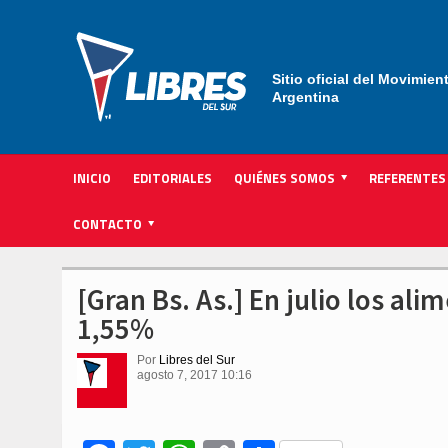
Sitio oficial del Movimien
Argentina
INICIO
EDITORIALES
QUIÉNES SOMOS
REFERENTES
ACTIVIDAD INSTITUCIONAL PARTIDARIA
CONTACTO
[Gran Bs. As.] En julio los al
1,55%
Por
Libres del Sur
agosto 7, 2017 10:16