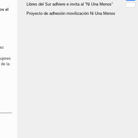
Link
Libres del Sur adhiere e invita al “Ni Una Menos”
Compar
os el
Proyecto de adhesión movilización Ni Una Menos
vez
ujeres
 de la