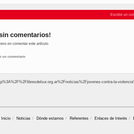
Escribir un co
sin comentarios!
mero en comentar este artículo
ir un comentario
to=http%3A%2F%2Flibresdelsur.org.ar%2Fnoticias%2Fjovenes-contra-la-violenc
Inicio
Noticias
Dónde estamos
Referentes
Enlaces de Interés