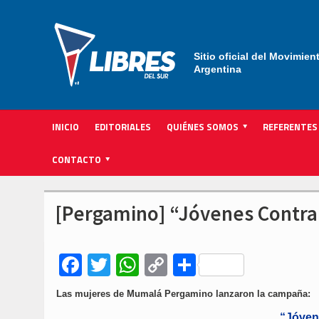
Sitio oficial del Movimien
Argentina
INICIO
EDITORIALES
QUIÉNES SOMOS
REFERENTES
ACTIVIDAD INSTITUCIONAL PARTIDARIA
CONTACTO
[Pergamino] “Jóvenes Contra 
Facebook
Twitter
WhatsApp
Copy
Compartir
Link
Las mujeres de Mumalá Pergamino lanzaron la campaña:
“Jóven