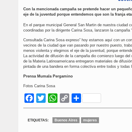
Con la mencionada campaña se pretende hacer un pequeño 
eje de la juventud porque entendemos que son la franja eta
En el parque municipal General San Martin de nuestra ciudad c
coordinadas por la dirigente Carina Sosa, lanzaron la campaña 
Consultada Carina Sosa expreso” hoy estamos aquí con un con
vecinos de la ciudad que van pasando por nuestro puesto, trab
menos violenta y elegimos el eje de la juventud, porque entend
La actividad de difusión de la campaña dio comienzo luego del 
de la Materia Latinoamericana entregaron materiales de difusión,
pintada de una bandera en forma colectiva entre todos y toda
Prensa Mumala Pergamino
Fotos Carina Sosa
Facebook
Twitter
WhatsApp
Copy
Compartir
Link
ETIQUETAS:
Buenos Aires
mujeres