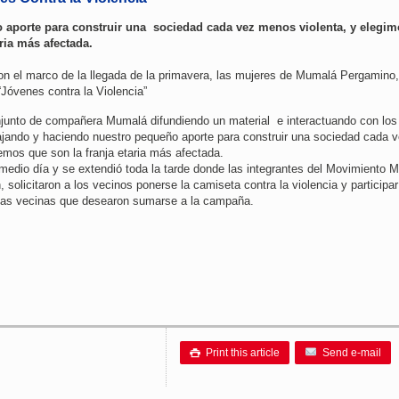
aporte para construir una sociedad cada vez menos violenta, y elegim
ria más afectada.
on el marco de la llegada de la primavera, las mujeres de Mumalá Pergamino,
“Jóvenes contra la Violencia”
junto de compañera Mumalá difundiendo un material e interactuando con los
ajando y haciendo nuestro pequeño aporte para construir una sociedad cada 
emos que son la franja etaria más afectada.
medio día y se extendió toda la tarde donde las integrantes del Movimiento M
 solicitaron a los vecinos ponerse la camiseta contra la violencia y participar
s las vecinas que desearon sumarse a la campaña.
Print this article
Send e-mail
