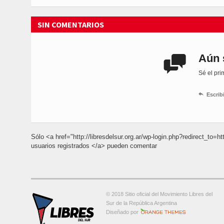
SIN COMENTARIOS
Aún 

Sé el pri

Escrib
Sólo <a href="http://libresdelsur.org.ar/wp-login.php?redirect_
usuarios registrados </a> pueden comentar
© 2018 Sitio oficial del Movimiento Libres del
Sur de la República Argentina
Orange-Themes.com
Diseñado por