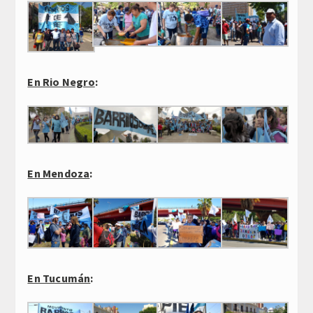
En Rio Negro
:
En Mendoza
:
En Tucumán
: