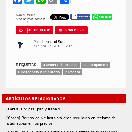
Link
Social media
Share this article
Print this article
Send e-mail

Por
Libres del Sur
octubre 17, 2018 16:07
ETIQUETAS:
aumento de precios
desocupacion
Emergencia Alimentaria
protesta
ARTÍCULOS RELACIONADOS
[Lanús] Por paz, pan y trabajo
[Chaco] Barrios de pie instalará ollas populares en reclamo de
altas subas en los precios