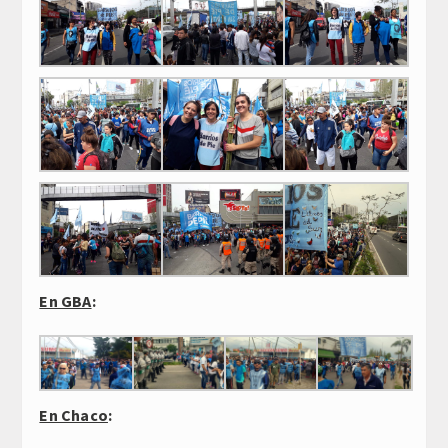
En GBA
:
En Chaco
: