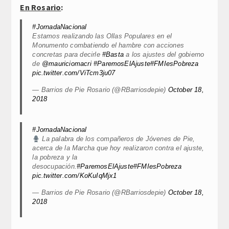
En Rosario
:
#JornadaNacional
Estamos realizando las Ollas Populares en el
Monumento combatiendo el hambre con acciones
concretas para decirle
#Basta
a los ajustes del gobierno
de
@mauriciomacri
#ParemosElAjuste
#FMIesPobreza
pic.twitter.com/ViTcm3ju07
— Barrios de Pie Rosario (@RBarriosdepie)
October 18,
2018
#JornadaNacional
La palabra de los compañeros de Jóvenes de Pie,
acerca de la Marcha que hoy realizaron contra el ajuste,
la pobreza y la
desocupación.
#ParemosElAjuste
#FMIesPobreza
pic.twitter.com/KoKuIqMjx1
— Barrios de Pie Rosario (@RBarriosdepie)
October 18,
2018