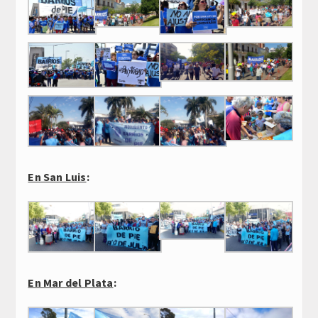
En San Luis
:
En Mar del Plata
: