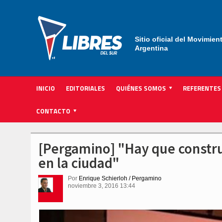
Sitio oficial del Movimien
Argentina
INICIO
EDITORIALES
QUIÉNES SOMOS
REFERENTES
ACTIVIDAD INSTITUCIONAL PARTIDARIA
CONTACTO
[Pergamino] "Hay que constru
en la ciudad"
Por
Enrique Schierloh / Pergamino
noviembre 3, 2016 13:44