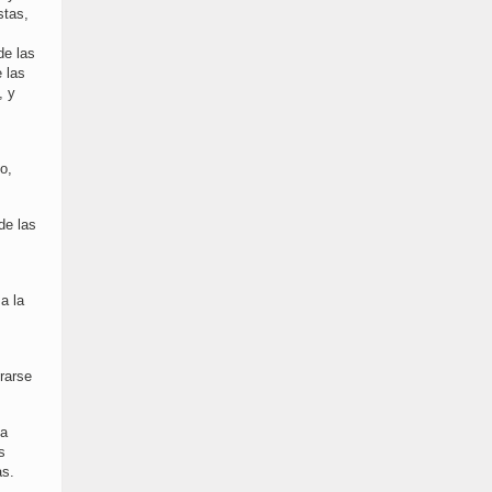
stas,
de las
 las
, y
o,
de las
a la
rarse
la
s
as.