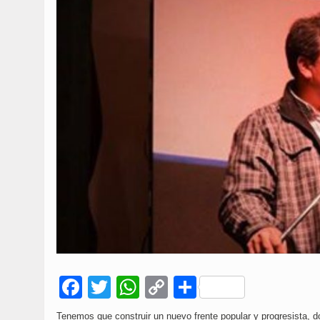
Facebook
Twitter
WhatsApp
Copy
Compartir
Link
Tenemos que construir un nuevo frente popular y progresista, 