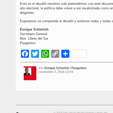
Este es el desafió nosotros solo pretendemos con este docume
año electoral, la política debe volver a ser revalorizada como 
dirigentes.
Esperamos se comprenda el desafió y estemos todos y todas a l
Enrique Schierloh
Secretario General
Mov. Libres del Sur
Pergamino
Facebook
Twitter
WhatsApp
Copy
Compartir
Link
Por
Enrique Schierloh / Pergamino
noviembre 3, 2016 13:44
© 2018 Sitio oficial del Movimiento Libres del