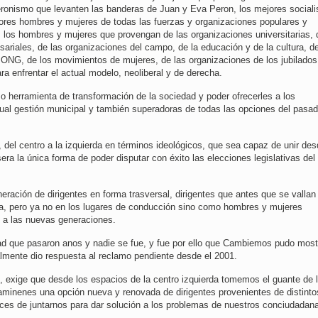
peronismo que levanten las banderas de Juan y Eva Peron, los mejores sociali
jores hombres y mujeres de todas las fuerzas y organizaciones populares y
 los hombres y mujeres que provengan de las organizaciones universitarias, 
ariales, de las organizaciones del campo, de la educación y de la cultura, de
 ONG, de los movimientos de mujeres, de las organizaciones de los jubilados
ra enfrentar el actual modelo, neoliberal y de derecha.
o herramienta de transformación de la sociedad y poder ofrecerles a los
ual gestión municipal y también superadoras de todas las opciones del pasad
, del centro a la izquierda en términos ideológicos, que sea capaz de unir des
sera la única forma de poder disputar con éxito las elecciones legislativas del
ación de dirigentes en forma trasversal, dirigentes que antes que se vallan 
cia, pero ya no en los lugares de conducción sino como hombres y mujeres
 a las nuevas generaciones.
dad que pasaron anos y nadie se fue, y fue por ello que Cambiemos pudo most
almente dio respuesta al reclamo pendiente desde el 2001.
, exige que desde los espacios de la centro izquierda tomemos el guante de 
aminenes una opción nueva y renovada de dirigentes provenientes de distinto
s de juntarnos para dar solución a los problemas de nuestros conciudadan