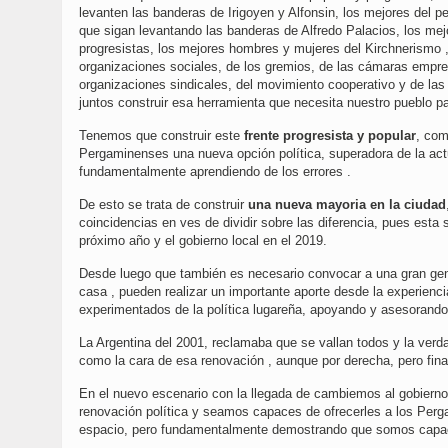
levanten las banderas de Irigoyen y Alfonsin, los mejores del 
que sigan levantando las banderas de Alfredo Palacios, los me
progresistas, los mejores hombres y mujeres del Kirchnerismo ,
organizaciones sociales, de los gremios, de las cámaras empres
organizaciones sindicales, del movimiento cooperativo y de las
juntos construir esa herramienta que necesita nuestro pueblo pa
Tenemos que construir este
frente progresista y popular
, com
Pergaminenses una nueva opción política, superadora de la act
fundamentalmente aprendiendo de los errores .
De esto se trata de construir
una nueva mayoria en la ciudad
coincidencias en ves de dividir sobre las diferencia, pues esta 
próximo año y el gobierno local en el 2019.
Desde luego que también es necesario convocar a una gran gener
casa , pueden realizar un importante aporte desde la experien
experimentados de la política lugareña, apoyando y asesorando
La Argentina del 2001, reclamaba que se vallan todos y la ver
como la cara de esa renovación , aunque por derecha, pero fin
En el nuevo escenario con la llegada de cambiemos al gobierno
renovación política y seamos capaces de ofrecerles a los Perg
espacio, pero fundamentalmente demostrando que somos capace